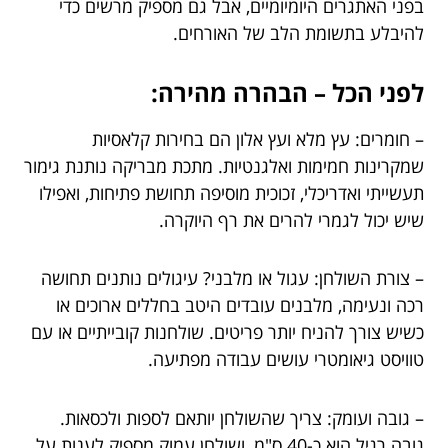
בפני האתגרים היומיומיים, אבל גם מספיק מרשים כדי
להיבלע בתשומת הלב של האורחים.
לפני הכל – הבהרה מהירה:
– חומרים: עץ מלא ועץ אלון הם בחירות קלאסיות
שמקרינות חמימות ואלגנטיות. מתכת מבריקה נותנת גימור
תעשייתי ואדריכלי, זכוכית מוסיפה תחושת פתיחות, ואפילו
שיש יכול לגמרי להרים את רף היוקרה.
– צורת השולחן: עגול או מלבני? עיגולים נותנים תחושה
רכה ונעימה, מלבנים עובדים היטב בחללים ארוכים או
כשיש צורך להניח יותר פריטים. שולחנות קובייתיים או עם
טוויסט גיאומטרי עושים עבודה מפתיעה.
– גובה ועומק: צריך שהשולחן יותאם לספות ולכסאות.
גובה רגיל הוא כ-40 ס"מ, ושולחן עמוק מספיק לענות על