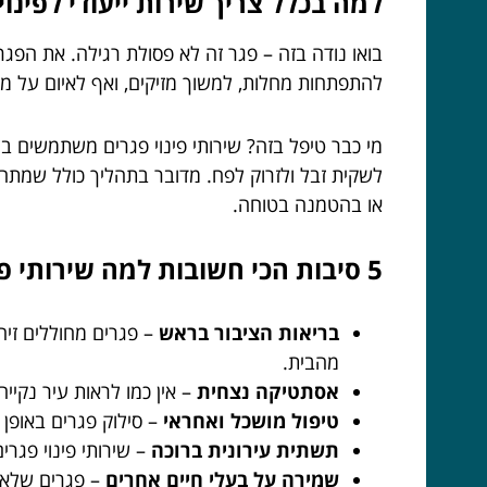
למה בכלל צריך שירות ייעודי לפינוי
בואו נודה בזה – פגר זה לא פסולת רגילה. את הפגר
להתפתחות מחלות, למשוך מזיקים, ואף לאיום על מע
מי כבר טיפל בזה? שירותי פינוי פגרים משתמשים ב
לשקית זבל ולזרוק לפח. מדובר בתהליך כולל שמתחיל
או בהטמנה בטוחה.
5 סיבות הכי חשובות למה שירותי פינוי פגרים הם הלב הפועם של רחובות נקיים ומזמינים
בריאות הציבור בראש
– פגרים מחוללים זיהו
מהבית.
אסתטיקה נצחית
– אין כמו לראות עיר נקיי
טיפול מושכל ואחראי
– סילוק פגרים באופן 
תשתית עירונית ברוכה
– שירותי פינוי פגר
שמירה על בעלי חיים אחרים
– פגרים שלא 