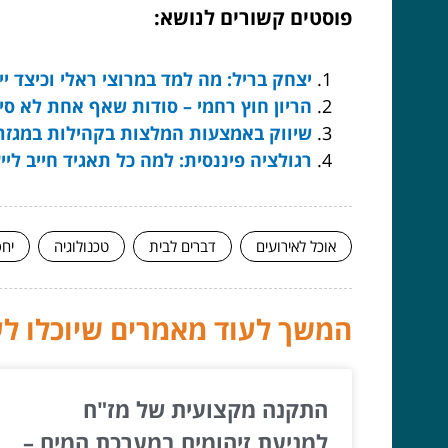
פוסטים קשורים לנושא:
יצחק בריל: מה למד במרוצי ראלי וכיצד י
הריון חוץ רחמי – סודות שאף אחת לא סי
שיווק באמצעות המלצות בקהילות במגזר ה
רגולציה פיננסית: למה כל תאגיד חייב ליי
אוכל לאירועים
דברים לבית
טכנולוגיה
יחס
המשך לעוד מאמרים שיוכלו לעז
התקנה מקצועית של מז"ח
למניעת זיהומים במערכת המים –